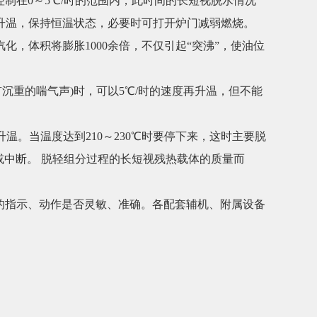
控制在0～5℃/时的范围内，此时间的长短视脱水情况
升温，保持恒温状态，必要时可打开炉门减弱燃烧。
，体积将膨胀1000余倍，不仅引起“突沸”，使油位
有沉重的喘气声)时，可以5℃/时的速度再升温，但不能
温。当温度达到210～230℃时要停下来，这时主要脱
或中断。 脱轻组分过程的长短视残热载体的质量而
表的指示、动作是否灵敏、准确。各配套辅机、附属设备