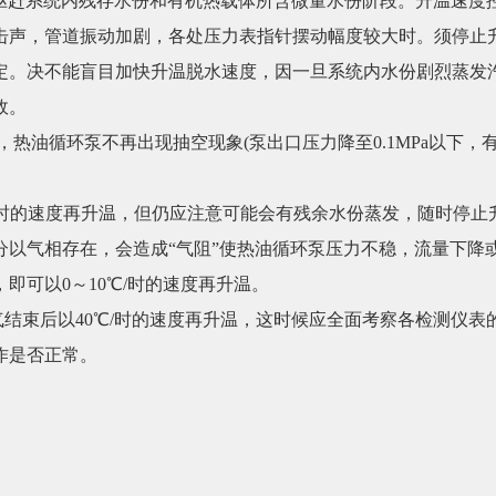
内是驱赶系统内残存水份和有机热载体所含微量水份阶段。升温速度
击声，管道振动加剧，各处压力表指针摆动幅度较大时。须停止
。决不能盲目加快升温脱水速度，因一旦系统内水份剧烈蒸发汽化
故。
热油循环泵不再出现抽空现象(泵出口压力降至0.1MPa以下，
℃/时的速度再升温，但仍应注意可能会有残余水份蒸发，随时停止升
以气相存在，会造成“气阻”使热油循环泵压力不稳，流量下降
即可以0～10℃/时的速度再升温。
脱气结束后以40℃/时的速度再升温，这时候应全面考察各检测仪
作是否正常。