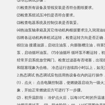
③冷态调试步骤：
⑴检查所有设备及管线安装是否符合图纸要求。
⑵检查系统试压冲扫是否符合要求。
⑶检查电器系统及控制仪表是否装妥。
⑷热油泵轴承箱及其它传动机构根据要求注入润清油
⑸将各运动机构单机试运转，检查运转方向是否正确
⑹注油 接通油源，启动注油泵，向膨胀槽注油，待
泵，启动循环油泵。 ⑺冷油循环 循环泵不断运转，初
经常开启系统放空阀门。检查过滤器有否堵塞，出现循
和阻塞现象为合格。 冷态运行连续四小时以上，如
2.热态调试 热态调试应包括用热设备在内的运行操
⑴．点火： 点击电脑控制器，使燃烧器启动为一级
象，开始正常燃烧后方可进行下一步骤。
⑵．初升温阶段： 冷炉点火后，以每10℃/时的升