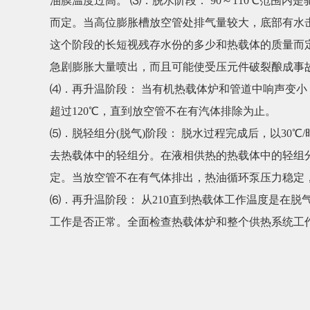
油膜温度过高。 ⑶．脱水阶段： 90～110℃范围
而定。当高位膨胀槽放空管处排气量较大，底部有水
这个阶段的长短视残存水份的多少和热载体的质量而定
急剧膨胀大量喷出，而且可能使受压元件破裂酿成事
⑷．再升温阶段： 当有机热载体炉和管道中响声变小，
超过120℃，直到放空管不在有汽体排除为止。
⑸．脱轻组分(脱气)阶段： 脱水过程完成后，以30
去热载体中的轻组分。在液相供热的热载体中的轻组分
定。当放空管不在有气体排出，热油循环泵压力稳定，
⑹．再升温阶段： 从210直到热载体工作温度是在
工作是否正常。全面检查热载体炉和整个供热系统工