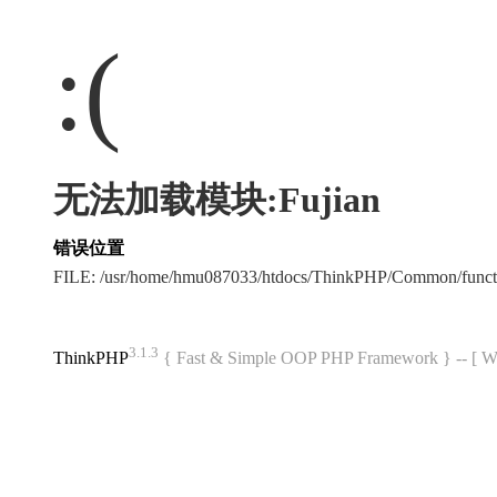
:(
无法加载模块:Fujian
错误位置
FILE: /usr/home/hmu087033/htdocs/ThinkPHP/Common/func
3.1.3
ThinkPHP
{ Fast & Simple OOP PHP Framework } -- 