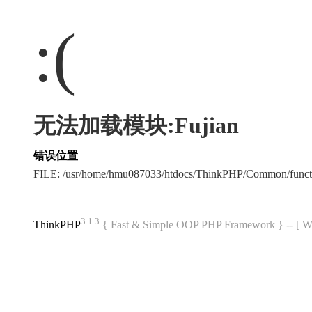
:(
无法加载模块:Fujian
错误位置
FILE: /usr/home/hmu087033/htdocs/ThinkPHP/Common/func
3.1.3
ThinkPHP
{ Fast & Simple OOP PHP Framework } -- 