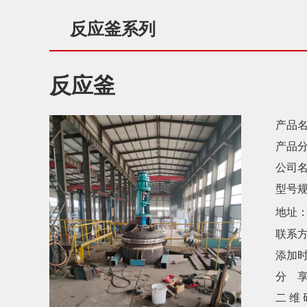
反应釜系列
反应釜
产品名
产品分
公司名
型号规
地址
联系方
添加时
分 享
二 维 