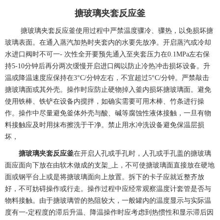
搪玻璃夹套反应釜
搪玻璃
夹套
反应釜使用过程中严禁温度骤冷、骤热，以免损坏搪
玻璃表面。在通入蒸汽加热时夹套内的水要先放净。开启蒸汽或冷却
水进口阀时不可一
-
次性全开要预先通入至夹套压力在
0.1MPa
左右保
持
5-10
分钟后再分两次缓慢开启进口阀以防止冷热冲击损坏设备。升
温或降温速度应保持在
3°C/
分钟左右，不宜超过
5°C/
分钟。严禁敲击
搪玻璃面或其外壳。操作时应防止硬物掉入釜内损坏搪玻璃面。避免
使用铁棒、铁铲在设备内搅拌，如确实需要可用木棒、竹条进行操
作。操作中尽量避免釜体外壳与酸、碱等腐蚀性液体接触，一旦有物
料接触应及时用抹布擦洗于干净。禁止用水冲洗设备避免保温层损
坏，
搪玻璃夹套反应釜
在开启人孔或手孔时，人孔或手孔盖的搪玻璃
面应面向下放在由软木做成的支架
_
上，不可使搪玻璃面直接放在硬地
面或钢平台上或是将搪玻璃面向上放置。拆下的卡子应就近整齐放
好，不可妨碍操作或行走。操作过程中应经常观察温度计套管是否与
物料接触。由于搪玻璃管的热阻较大，一般罐内的温度显示与实际温
度有一
-
定程度的滞后升温、降温操作时应考虑到热惯性和显示滞后因