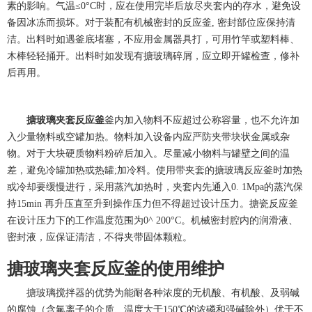
素的影响。气温
≤0°C
时，应在使用完毕后放尽夹套内的存水，避免设
备因冰冻而损坏。对于装配有机械密封的反应釜
,
密封部位应保持清
洁。出料时如遇釜底堵塞，不应用金属器具打，可用竹竿或塑料棒、
木棒轻轻捅开。出料时如发现有搪玻璃碎屑，应立即开罐检查，修补
后再用。
搪玻璃夹套反应釜
釜内
加入物料不应超过公称容量，也不允许加
入少量物料或空罐加热。物料加入设备内应严防夹带块状金属或杂
物。对于大块硬质物料粉碎后加入。尽量减小物料与罐壁之间的温
差，避免冷罐加热或热罐
;
加冷料。使用带夹套的搪玻璃反应釜时加热
或冷却要缓慢进行，采用蒸汽加热时，夹套内先通入
0. 1Mpa
的蒸汽保
持
15min
再升压直至升到操作压力但不得超过设计压力。搪瓷反应釜
在设计压力下的工作温度范围为
0^ 200°C
。机械密封腔内的润滑液、
密封液，应保证清洁，不得夹带固体颗粒。
搪玻璃夹套反应釜的使用维护
搪玻璃搅拌器的优势为能耐各种浓度的无机酸、有机酸、及弱碱
的腐蚀（含氟离子的介质、温度大于
150℃
的浓磷和强碱除外）优于不