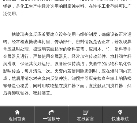
锈钢，是化工生产中经常选用的耐腐蚀材料。在许多工业范畴可以广
泛使用。
搪玻璃夹套反应釜要
建立设备使用与维护制度，确保设备正常运
转。经常检查搪玻璃衬里、传动部件、密封情况是否正常，若发现异
常应及时处理。搪玻璃表面粘附的物料若需，应用木、竹、塑料等非
金属器具进行，严禁使用金属器具。经常加注传动部件、放料阀丝杆
润滑液，保证其良好运行。设备应保持清洁，夹套中的污物和氧化铁
影响传热，每月清洗一次。夹套内若使用除垢剂时，应在短时间内完
成，然后用清水对夹套内反复冲洗。卸搅拌器应先检查主轴上的防松
螺母是否稳妥，同时用软物垫在搅拌器下面，直接触及到搅拌器，然
后再卸联轴器、密封装置。
不锈钢夹套反应釜
夹套反应釜的结构原理
返回首页
一键拨号
在线留言
快速导航