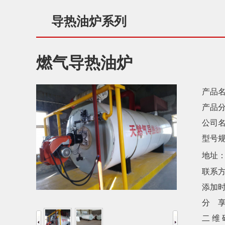
导热油炉系列
燃气导热油炉
产品名
产品分
公司名
型号规
地址
联系方
添加时
分 享
二 维 