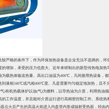
较严格的条件下，作为环保加热设备是企业无法不选择的，环保
度的增加，承受的压力也愈大。近年来研制出的新型传热电加热
油为载热体输送热量。高出口油温为400℃，凡间接用热设备，
液相340℃或汽相400℃度。凡是需要均匀稳定地加热，且不允许
(气)有机热载体炉以油(气)为燃料，以导热油为介质，利用热
高的工作温度，并且能对介质运行进行高精密控制工作。系统热
烧器点火后产生的高温火焰进入内盘管内形成辐射受热面，经由内