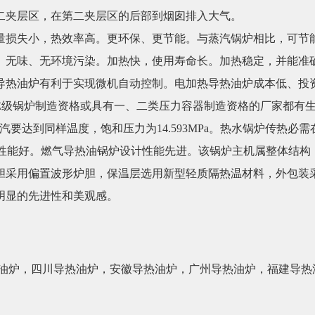
二夹层区，在第二夹层区的后部到烟囱排入大气。
失小，热效率高。更环保、更节能。与蒸汽锅炉相比，可节能4
、无味、无环境污染。加热快，使用寿命长。加热稳定，并能准
导热油炉有利于实现微机自动控制。电加热导热油炉成本低、投
E级锅炉制造资格或具有一、二类压力容器制造资格的厂家都有
汽要达到同样温度，饱和压力为14.593MPa。热水锅炉传热必
器安全性能好。燃气导热油锅炉设计性能先进。该锅炉主机属整体结
胆采用偏置波形炉胆，保温层选用新型轻质隔热温材料，外包装
明显的先进性和美观感。
油炉
，
四川导热油炉
，
安徽导热油炉
，
广州导热油炉
，
福建导热