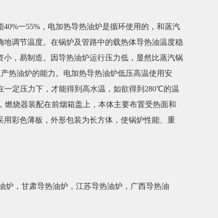
0%一55%，电加热导热油炉是循环使用的，和蒸汽
确地调节温度。在锅炉及管路中的载热体导热油温度稳
资小，易制造。因导热油炉运行压力低，显然比蒸汽锅
生产热油炉的能力。电加热导热油炉低压高温使用安
需在一定压力下，才能得到高水温，如欲得到280℃的温
构，燃烧器装配在前烟箱盖上，本体主要布置受热面和
采用彩色薄板，外形包装为长方体，使锅炉性能、重
油炉
，
甘肃导热油炉
，
江苏导热油炉
，
广西导热油