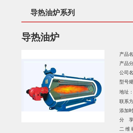
导热油炉系列
导热油炉
产品名
产品分
公司名
型号规
地址
联系方
添加时
分 享
二 维 