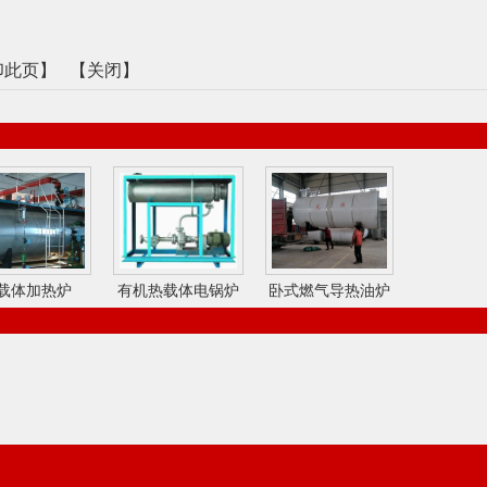
印此页
】 【
关闭
】
载体加热炉
有机热载体电锅炉
卧式燃气导热油炉