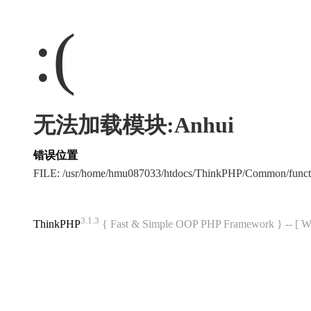
:(
无法加载模块:Anhui
错误位置
FILE: /usr/home/hmu087033/htdocs/ThinkPHP/Common/func
3.1.3
ThinkPHP
{ Fast & Simple OOP PHP Framework } -- 